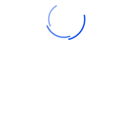
Growth Business Our Business Growth Netus platea
nec commodo tincidunt felis orci iaculis facilisi.
Molestie etiam magnis rutrum penatibus eros non
accumsan erat nulla,...
Read Details